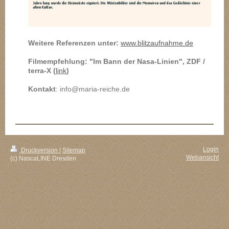
Weitere Referenzen unter:
www.blitzaufnahme.de
Filmempfehlung:
"Im Bann der Nasa-Linien", ZDF /
terra-X (
link
)
Kontakt
: info@maria-reiche.de
Login
Druckversion
|
Sitemap
Webansicht
(c) NascaLINE Dresden