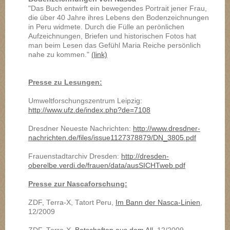
"Das Buch entwirft ein bewegendes Portrait jener Frau,
die über 40 Jahre ihres Lebens den Bodenzeichnungen
in Peru widmete. Durch die Fülle an perönlichen
Aufzeichnungen, Briefen und historischen Fotos hat
man beim Lesen das Gefühl Maria Reiche persönlich
nahe zu kommen."
(link)
Presse zu Lesungen:
Umweltforschungszentrum Leipzig:
http://www.ufz.de/index.php?de=7108
Dresdner Neueste Nachrichten:
http://www.dresdner-
nachrichten.de/files/issue1127378879/DN_3805.pdf
Frauenstadtarchiv Dresden:
http://dresden-
oberelbe.verdi.de/frauen/data/ausSICHTweb.pdf
Presse zur Nascaforschung:
ZDF, Terra-X, Tatort Peru,
Im Bann der Nasca-Linien
,
12/2009