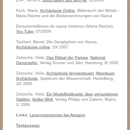
ZDF, Terra-X,
Botschaften aus dem All
, 12/2009
Koch, Mario,
Archäologie Online
, Bilderbuch der Wüste -
Maria Reiche und die Bodenzeichnungen von Nasca
Documentallineas de nasca misterios (Maria Reiche),
You Tube
, 07/2009
Teichert, Bernd,
Die Geoglyphen von Nasca
,
Archäologie online
, 10/ 2007
Zetzsche, Viola,
Das Rätsel der Pampa
,
National
Geographic
, Verlag Gruner und Jahr, Hamburg, 8/ 2005
Zetzsche, Viola,
Archäologie ferngesteuert
,
Abenteuer
Archäologie
, Spektrum der Wissenschaft, Heidelberg,
10/ 2005
Zetzsche, Viola,
Ein Modellhelikopter über versunkenen
Städten
,
Antike Welt
, Verlag Philipp von Zabern, Mainz,
1/ 2006
Links:
Leserrezensionen bei Amazon
Textauszug
: