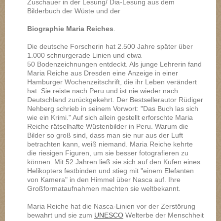
Zuschauer in der Lesung/ Dia-Lesung aus dem
Bilderbuch der Wüste und der
Biographie Maria Reiches
.
Die deutsche Forscherin hat 2.500 Jahre später über
1.000 schnurgerade Linien und etwa
50 Bodenzeichnungen entdeckt. Als junge Lehrerin fand
Maria Reiche aus Dresden eine Anzeige in einer
Hamburger Wochenzeitschrift, die ihr Leben verändert
hat. Sie reiste nach Peru und ist nie wieder nach
Deutschland zurückgekehrt. Der Bestsellerautor Rüdiger
Nehberg schrieb in seinem Vorwort: "Das Buch las sich
wie ein Krimi." Auf sich allein gestellt erforschte Maria
Reiche rätselhafte Wüstenbilder in Peru. Warum die
Bilder so groß sind, dass man sie nur aus der Luft
betrachten kann, weiß niemand. Maria Reiche kehrte
die riesigen Figuren, um sie besser fotografieren zu
können. Mit 52 Jahren ließ sie sich auf den Kufen eines
Helikopters festbinden und stieg mit "einem Elefanten
von Kamera" in den Himmel über Nasca auf. Ihre
Großformataufnahmen machten sie weltbekannt.
Maria Reiche hat die Nasca-Linien vor der Zerstörung
bewahrt und sie zum
UNESCO
Welterbe der Menschheit