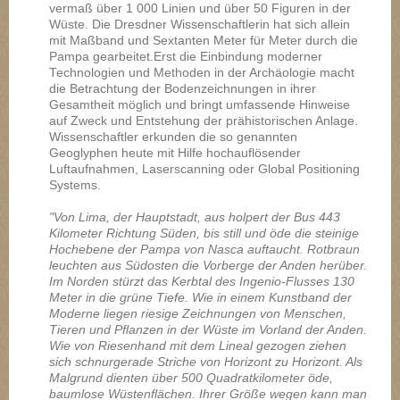
vermaß über 1 000 Linien und über 50 Figuren in der
Wüste. Die Dresdner Wissenschaftlerin hat sich allein
mit Maßband und Sextanten Meter für Meter durch die
Pampa gearbeitet.Erst die Einbindung moderner
Technologien und Methoden in der Archäologie macht
die Betrachtung der Bodenzeichnungen in ihrer
Gesamtheit möglich und bringt umfassende Hinweise
auf Zweck und Entstehung der prähistorischen Anlage.
Wissenschaftler erkunden die so genannten
Geoglyphen heute mit Hilfe hochauflösender
Luftaufnahmen, Laserscanning oder Global Positioning
Systems.
"Von Lima, der Hauptstadt, aus holpert der Bus 443
Kilometer Richtung Süden, bis still und öde die steinige
Hochebene der Pampa von Nasca auftaucht. Rotbraun
leuchten aus Südosten die Vorberge der Anden herüber.
Im Norden stürzt das Kerbtal des Ingenio-Flusses 130
Meter in die grüne Tiefe. Wie in einem Kunstband der
Moderne liegen riesige Zeichnungen von Menschen,
Tieren und Pflanzen in der Wüste im Vorland der Anden.
Wie von Riesenhand mit dem Lineal gezogen ziehen
sich schnurgerade Striche von Horizont zu Horizont. Als
Malgrund dienten über 500 Quadratkilometer öde,
baumlose Wüstenflächen. Ihrer Größe wegen kann man