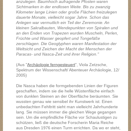
anzulegen. Baumhoch aufragende Pfosten waren
Sichtmarken in der endlosen Weite. Bis zu zwanzig
Kilometer lange Linien oder große Flächen freizulegen
dauerte Monate, vielleicht sogar Jahre. Schon das
Anlegen war vermutlich ein Teil der Zeremonie. An
kleinen Sakralbauten, Wendepunkten von Spiralen und
an den Enden von Trapezen wurden Muscheln, Perlen,
Früchte und Wasser geopfert und Tongefäße
zerschlagen. Die Geoglyphen waren Manifestation der
Weltsicht und Zeichen der Macht der Menschen der
Paracas- und Nasca-Zeit und ihrer Religion."
(Aus "
Archäologie ferngesteuert
", Viola Zetzsche,
Spektrum der Wissenschaft/ Abenteuer Archäologie, 12/
2005)
Die Nasca haben die formgebenden Linien der Figuren
geschaffen, indem sie die helle Wüstenfläche einfach
von dunklen Steinen an der Oberfläche beräumten. Sie
wussten genau wie sensibel ihr Kunstwerk ist. Einen
unbedachten Fehltritt sieht man vielleicht Jahrhunderte
lang. Sie müssen immer die gleichen Wege gegangen
sein. Um die empfindliche Fläche vor Schaulustigen zu
schützen, ließ die deutsche Forscherin Maria Reiche
aus Dresden 1976 einen Turm errichten. Da wo er steht,