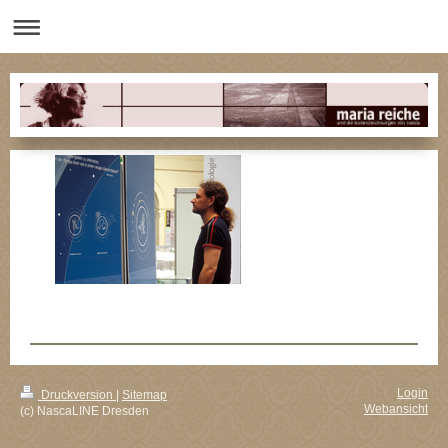
Login
Druckversion
|
Sitemap
Webansicht
(c) NascaLINE Dresden